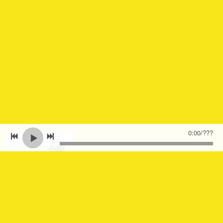
0:00
/
???